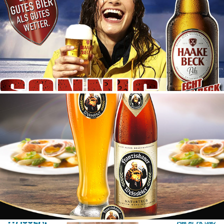
HAAKE BECK
FRANZISKANER